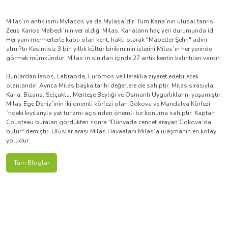
Milas´ın antik ismi Mylasos ya da Mylasa´dır. Tüm Karia´nın ulusal tanrısı
Zeus Karios Mabedi´nin yer aldığı Milas, Kariaların haç yeri durumunda idi .
Her yanı mermerlerle kaplı olan kent, haklı olarak "Mabetler Şehri" adını
almı?tır Kesintisiz 3 bin yıllık kültür birikiminin izlerini Milas´ın her yerinde
görmek mümkündür. Milas´ın sınırları içinde 27 antik kentin kalıntıları vardır.
Bunlardan İasos, Labrabda, Euromos ve Heraklia ziyaret edebilecek
olanlarıdır. Ayrıca Milas başka tarihi değerlere de sahiptir. Milas sırasıyla
Karia, Bizans, Selçuklu, Menteşe Beyliği ve Osmanlı Uygarlıklarını yaşamıştır.
Milas Ege Deniz´inin iki önemli körfezi olan Gökova ve Mandalya Körfezi
´ndeki kıyılarıyla yat turizmi açısından önemli bir konuma sahiptir. Kaptan
Cousteau buraları gördükten sonra "Dünyada cennet arayan Gökova´da
bulur" demiştir. Uluslar arası Milas Havaalanı Milas´a ulaşmanın en kolay
yoludur.
Tüm Bloglar