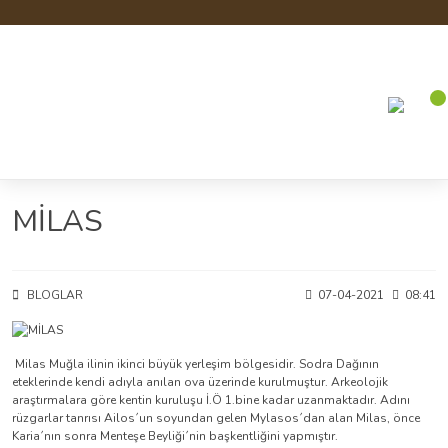
MİLAS
BLOGLAR
07-04-2021
08:41
Milas Muğla ilinin ikinci büyük yerleşim bölgesidir. Sodra Dağının
eteklerinde kendi adıyla anılan ova üzerinde kurulmuştur. Arkeolojik
araştırmalara göre kentin kuruluşu İ.Ö 1.bine kadar uzanmaktadır. Adını
rüzgarlar tanrısı Ailos´un soyundan gelen Mylasos´dan alan Milas, önce
Karia´nın sonra Menteşe Beyliği´nin başkentliğini yapmıştır.