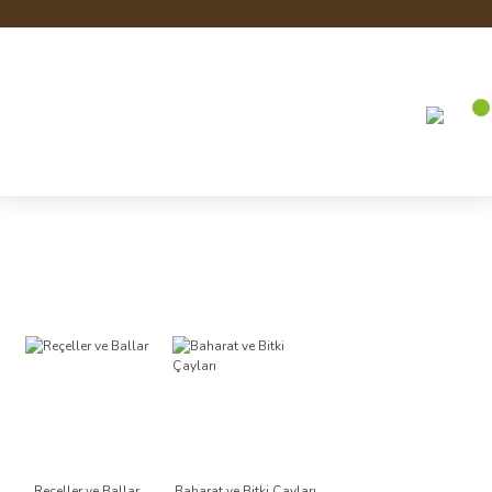
Anasayfa
Gıda
Gıda
Reçeller ve Ballar
Baharat ve Bitki Çayları