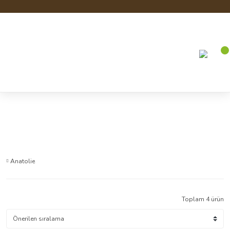
Anasayfa
Gıda
Baharat ve Bitki Çayları
Baharat ve Bitki Çayları
Anatolie
Toplam 4 ürün