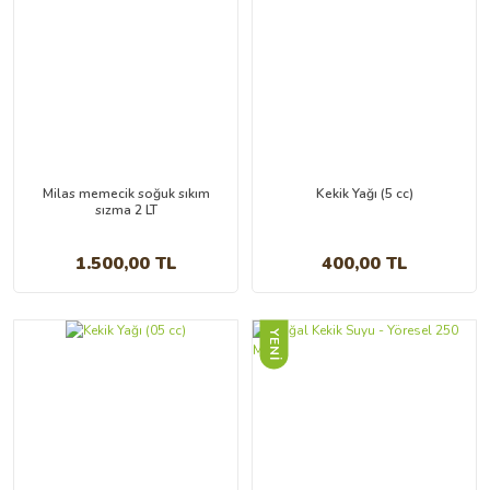
Erken Hasat Soğuk Sıkım 250 Ml
Erken Hasat Soğuk Sıkım 500 mL
400,00 TL
850,00 TL
Milas memecik soğuk sıkım
Kekik Yağı (5 cc)
sızma 2 LT
1.500,00 TL
400,00 TL
YENİ
Erken Hasat Soğuk Sıkım 1000 Ml