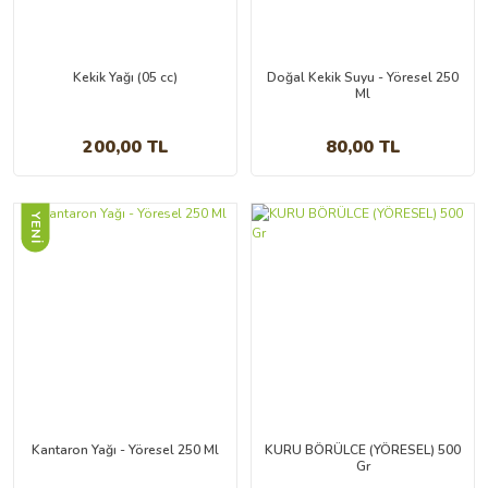
1.500,00 TL
Kekik Yağı (05 cc)
Doğal Kekik Suyu - Yöresel 250
Ml
200,00 TL
80,00 TL
YENİ
Naturel Sızma Zeytinyağı(1 Lt)
Naturel Sızma Zeytinyağı(500 Ml)
500,00 TL
300,00 TL
Kantaron Yağı - Yöresel 250 Ml
KURU BÖRÜLCE (YÖRESEL) 500
Gr