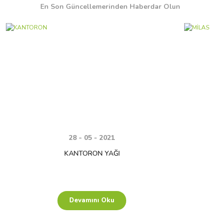
En Son Güncellemerinden Haberdar Olun
900,00 TL
2.000,00 TL
Milas Yağlı Zeytin 1.000 Gr
28 - 05 - 2021
KANTORON YAĞI
400,00 TL
Devamını Oku