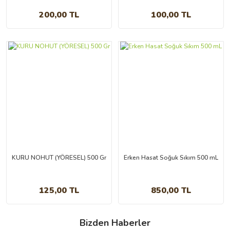
200,00 TL
100,00 TL
Naturel Sızma Zeytinyağı(5Lt)
Naturel Sızma Zeytinyağı (2.000 Ml)
2.200,00 TL
950,00 TL
KURU NOHUT (YÖRESEL) 500 Gr
Erken Hasat Soğuk Sıkım 500 mL
125,00 TL
850,00 TL
Bizden Haberler
Naturel Birinci Zeytinyağı(2Lt)
Naturel Birinci Zeytinyağı 5 Kg