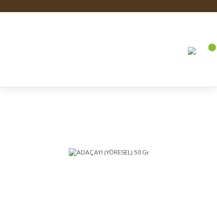
Anasayfa
Gıda
Baharat ve Bitki Çayları
ADAÇAYI (YÖRESEL) 50 Gr
Baharat ve Bitki Çayları