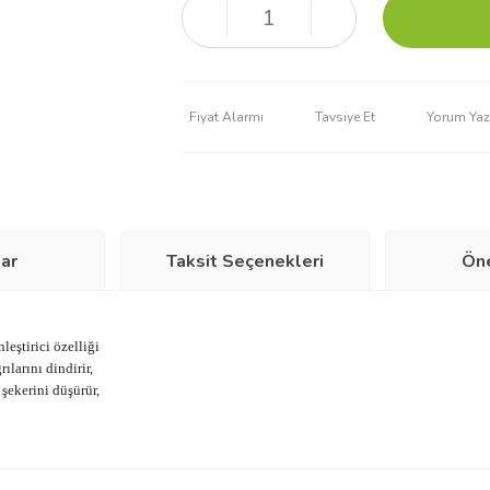
Fiyat Alarmı
Tavsiye Et
Yorum Yaz
ar
Taksit Seçenekleri
Öne
nleştirici özelliği
larını dindirir,
 şekerini düşürür,