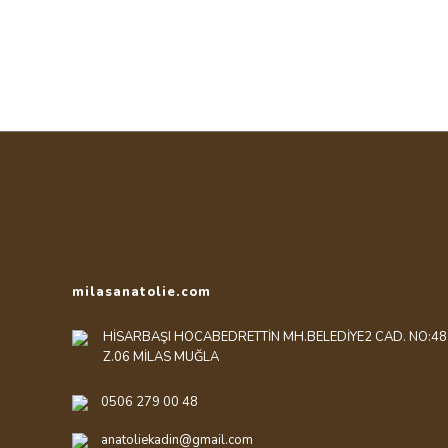
Bu ürünün fiyat bilgisi, resim, ürün açıklamalarında ve diğe
Görüş ve önerileriniz için teşekkür ederiz.
Ürün resmi kalitesiz, bozuk veya görüntülenemiyor.
Ürün açıklamasında eksik bilgiler bulunuyor.
Ürün bilgilerinde hatalar bulunuyor.
Ürün fiyatı diğer sitelerden daha pahalı.
Bu ürüne benzer farklı alternatifler olmalı.
milasanatolie.com
HİSARBAŞI HOCABEDRETTİN MH.BELEDİYE2 CAD. NO:48
Z.06 MİLAS MUĞLA
0506 279 00 48
anatoliekadin@gmail.com