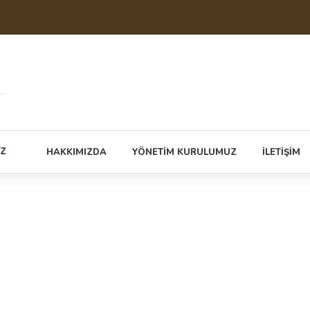
İZ
HAKKIMIZDA
YÖNETİM KURULUMUZ
İLETİŞİM
el 250 Ml