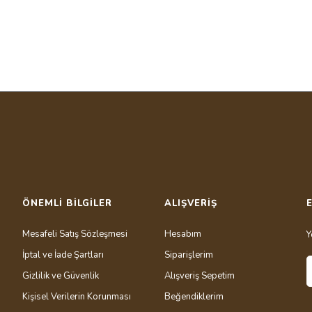
r konularda yetersiz gördüğünüz noktaları öneri formunu kullanarak tarafımıza i
Bu ürüne ilk yorumu siz yapın!
Yorum Yaz
ÖNEMLİ BİLGİLER
ALIŞVERİŞ
Mesafeli Satış Sözleşmesi
Hesabım
Y
Gönder
İptal ve İade Şartları
Siparişlerim
Gizlilik ve Güvenlik
Alışveriş Sepetim
Kişisel Verilerin Korunması
Beğendiklerim