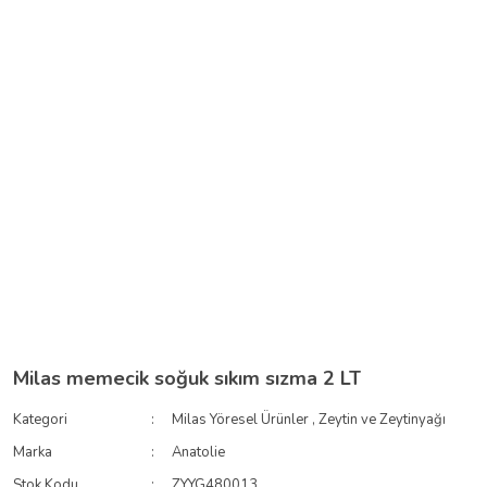
Milas memecik soğuk sıkım sızma 2 LT
Kategori
Milas Yöresel Ürünler
,
Zeytin ve Zeytinyağı
Marka
Anatolie
Stok Kodu
ZYYG480013