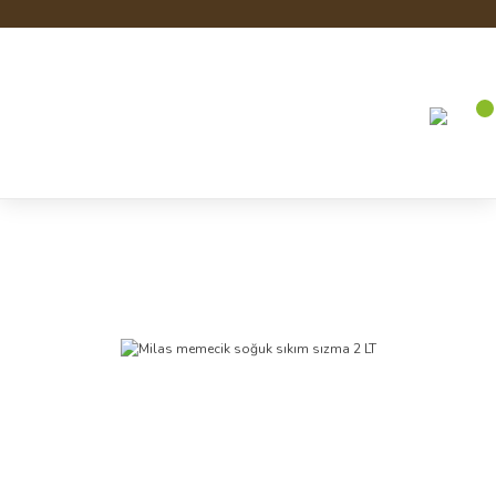
Anasayfa
Milas Yöresel Ürünler
Milas memecik soğuk sıkım sızma 2 LT
Milas Yöresel Ürünler