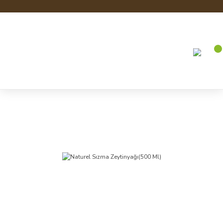
Anasayfa
Zeytin ve Zeytinyağı
Naturel Sızma Zeytinyağı(500 Ml)
Zeytin ve Zeytinyağı