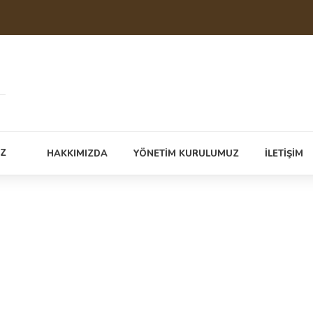
İZ
HAKKIMIZDA
YÖNETİM KURULUMUZ
İLETİŞİM
nu