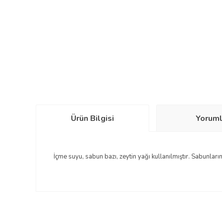
Ürün Bilgisi
Yoruml
İçme suyu, sabun bazı, zeytin yağı kullanılmıştır. Sabunlar
Bu ürünün fiyat bilgisi, resim, ürün açıklamalarında ve diğe