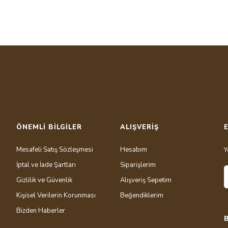
Bu ürüne ilk yorumu siz yapın!
Yorum Yaz
ÖNEMLİ BİLGİLER
ALIŞVERİŞ
Mesafeli Satış Sözleşmesi
Hesabım
Y
Gönder
İptal ve İade Şartları
Siparişlerim
Gizlilik ve Güvenlik
Alışveriş Sepetim
Kişisel Verilerin Korunması
Beğendiklerim
Bizden Haberler