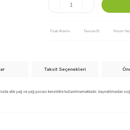
Fiyat Alarmı
Tavsiye Et
Yorum Yaz
ar
Taksit Seçenekleri
Öne
ımızda atık yağ ve yağ posası kesinlikle kullanılmamaktadır, kaynatılmadan soğ
r konularda yetersiz gördüğünüz noktaları öneri formunu kullanarak tarafımıza i