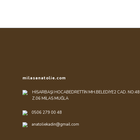
Görüş ve önerileriniz için teşekkür ederiz.
Ürün resmi kalitesiz, bozuk veya görüntülenemiyor.
Ürün açıklamasında eksik bilgiler bulunuyor.
Ürün bilgilerinde hatalar bulunuyor.
Ürün fiyatı diğer sitelerden daha pahalı.
Bu ürüne benzer farklı alternatifler olmalı.
milasanatolie.com
HİSARBAŞI HOCABEDRETTİN MH.BELEDİYE2 CAD. NO:48
Z.06 MİLAS MUĞLA
0506 279 00 48
anatoliekadin@gmail.com