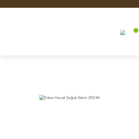
Anasayfa
Zeytin ve Zeytinyağı
Erken Hasat Soğuk Sıkım 250 Ml
Zeytin ve Zeytinyağı