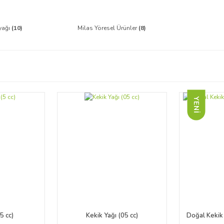
nyağı
(10)
Milas Yöresel Ürünler
(8)
YENİ
5 cc)
Kekik Yağı (05 cc)
Doğal Kekik