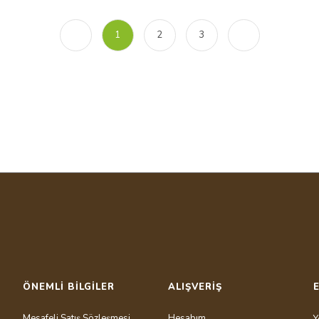
1
2
3
ÖNEMLİ BİLGİLER
ALIŞVERİŞ
Mesafeli Satış Sözleşmesi
Hesabım